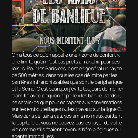
On a tous ce qu’on appelle une « zone de confort »,
une limite qu’on n’est pas prêts à franchir pour ses
loisirs. Pour les Parisiens, c’est en général un rayon
de 500 mètres, dans tous les cas délimité par les
barrières infranchissables que sont le périphérique
et la Seine. C’est pourquoi j’évite toujours de me lier
d’amitié avec ce qu’on appelle « les banlieusards »,
ne serais-ce que pour échapper aux conversations
sur les embouteillages ou les travaux sur la ligne C.
Mais dans certains cas, vos amis normaux quittent
la capitale et vous ne pouvez pas les rayer de votre
vie comme s’ils étaient devenus hémiplégiques ou
agents immobiliers.