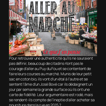
Pour retrouver une authenticité qu’ils ne sauraient
pas définir, beaucoup de citadins n’ont pas le
courage d’aller au Puy du Fou et se contentent de
faire leurs courses au marché. Munis de leur petit
sac en coton bio, ils vont d’un étal à l’autre et se
sentent l’âme d’un José Bové car ils dédaignent un
jour par semaine la grande surface où ils ont une
carte de fidélité. Leur argumentaire est rodé, mais
se rendent-ils compte de l’ineptie d’aller acheter sa
nourriture dans la rue en 2015 ?