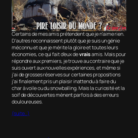
Certains de mes amis prétendent que je n’aime rien.
D’autres reconnaissent plutôt que je suis un génie
méconnu et que je mérite la gloire et toutes leurs
économies, ce qui fait d’eux de
vrais
amis. Mais pour
répondre aux premiers, je trouve au contraire que je
suis ouvert aux nouvelles expériences, et même si
j’ai de grosses réserves sur certaines propositions
j’ai finalement pris un plaisir inattendu à faire du
char à voile ou du snowballing. Mais la curiosité et la
soif de découvertes mènent parfois à des erreurs
douloureuses.
(suite…)