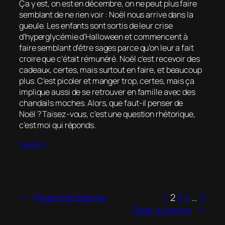
Ça y est, on est en décembre, on ne peut plus faire
semblant de ne rien voir : Noël nous arrive dans la
gueule. Les enfants sont sortis de leur crise
d’hyperglycémie d’Halloween et commencent à
faire semblant d’être sages parce qu’on leur a fait
croire que c’était rémunéré. Noël c’est recevoir des
cadeaux, certes, mais surtout en faire, et beaucoup
plus. C’est picoler et manger trop, certes, mais ça
implique aussi de se retrouver en famille avec des
chandails moches. Alors, que faut-il penser de
Noël ? Taisez-vous, c’est une question rhétorique,
c’est moi qui réponds.
(suite…)
←
Page précédente
1
2
3
4
…
11
Page suivante
→