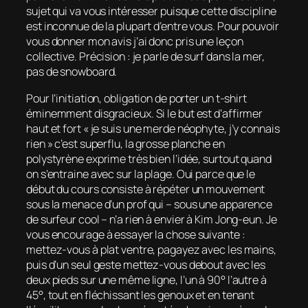
sujet qui va vous intéresser puisque cette discipline
est inconnue de la plupart d’entre vous. Pour pouvoir
vous donner mon avis j’ai donc pris une leçon
collective. Précision : je parle de surf dans la mer,
pas de snowboard.
Pour l’initiation, obligation de porter un t-shirt
éminemment disgracieux. Si le but est d’affirmer
haut et fort « je suis une merde néophyte, j’y connais
rien » c’est superflu, la grosse planche en
polystyrène exprime très bien l’idée, surtout quand
on s’entraine avec sur la plage. Oui parce que le
début du cours consiste à répéter un mouvement
sous la menace d’un prof qui – sous une apparence
de surfeur cool – n’a rien à envier à Kim Jong-eun. Je
vous encourage à essayer la chose suivante :
mettez-vous à plat ventre, pagayez avec les mains,
puis d’un seul geste mettez-vous debout avec les
deux pieds sur une même ligne, l’un à 90° l’autre à
45°, tout en fléchissant les genoux et en tenant