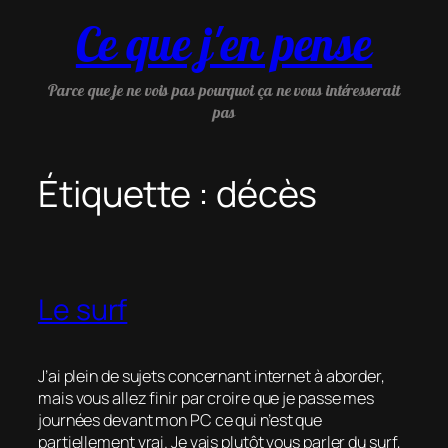
Aller
Ce que j'en pense
au
contenu
Parce que je ne vois pas pourquoi ça ne vous intéresserait
pas
Étiquette :
décès
Le surf
J’ai plein de sujets concernant internet à aborder,
mais vous allez finir par croire que je passe mes
journées devant mon PC ce qui n’est que
partiellement vrai. Je vais plutôt vous parler du surf,