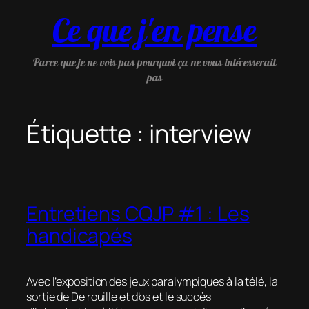
Aller
Ce que j'en pense
au
contenu
Parce que je ne vois pas pourquoi ça ne vous intéresserait
pas
Étiquette :
interview
Entretiens CQJP #1 : Les
handicapés
Avec l’exposition des jeux paralympiques à la télé, la
sortie de
De rouille et d’os
et le succès