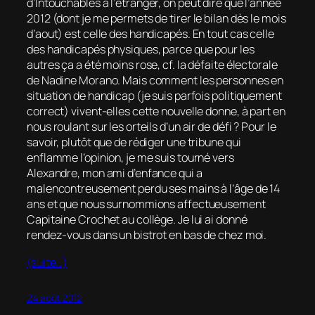
d’
Intouchables
à l’étranger, on peut dire que l’année
2012 (dont je me permets de tirer le bilan dès le mois
d’aout) est celle des handicapés. En tout cas celle
des handicapés physiques, parce que pour les
autres ça a été moins rose, cf. la défaite électorale
de Nadine Morano. Mais comment les personnes en
situation de handicap (je suis parfois politiquement
correct) vivent-elles cette nouvelle donne, à part en
nous roulant sur les orteils d’un air de défi ? Pour le
savoir, plutôt que de rédiger une tribune qui
enflamme l’opinion, je me suis tourné vers
Alexandre, mon ami d’enfance qui a
malencontreusement perdu ses mains à l’âge de 14
ans et que nous surnommions affectueusement
Capitaine Crochet au collège. Je lui ai donné
rendez-vous dans un bistrot en bas de chez moi.
(suite…)
24 août 2012