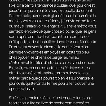
Quand on n’est pas soumis à un planning de travail
fixe, on a parfois tendance à oublier quel jour on est,
jusqu’à ce que la réalité vous le rappelle durement.
Par exemple, après avoir glandé toute la journée à la
maison, vous vous dites "tiens, j’ai envie de me faire
du mal, si j’allais voir
Avengers
?". Dans le métro vous
sentez bien que quelque-chose cloche, que les gens
sont sapés comme des étudiants en commerce,
qu’ils portent des bouteilles dans des sacs Monoprix.
En arrivant devant le cinéma, le doute n’est plus
permis en voyant les employés en costards bleu-
cheap jouer les chiens de berger au milieu
d’interminables files d’attente : on est vendredi soir.
Bien sûr, ça concerne surtout les Parisiens et les
citadins en général, mais les autres devraient se
méfier parce que ça pourrait bien les surprendre le
jour où ils quitteront la ferme pour aller trouver une
épouse à la ville.
Si c’est la première séance il est encore temps de
rentrer pour lire ce livre de poche commencé en