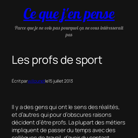
Aller
Ce que j'en pense
au
contenu
Parce que je ne vois pas pourquoi ça ne vous intéresserait
pas
Les profs de sport
Écrit par
willounet
le
15 juillet 2013
Il y a des gens qui ont le sens des réalités,
et d’autres qui pour d’obscures raisons
décident d’être profs. La plupart des métiers
impliquent de passer du temps avec des
collègues de travail, d’avoir du contact