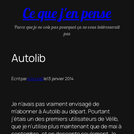
Aller
Ce que j'en pense
au
contenu
Parce que je ne vois pas pourquoi ça ne vous intéresserait
pas
Autolib
Écrit par
willounet
le
13 janvier 2014
Je n’avais pas vraiment envisagé de
m’abonner à Autolib au départ. Pourtant
j’étais un des premiers utilisateurs de Vélib,
que je n’utilise plus maintenant que de mai à
septembre, et en descente seulement. Je