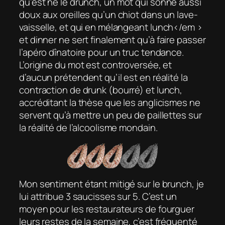
qu’est né le
drunch
, un mot qui sonne aussi
doux aux oreilles qu’un chiot dans un lave-
vaisselle, et qui en mélangeant
lunch</em >
et
dinner
ne sert finalement qu’à faire passer
l’apéro dînatoire pour un truc tendance.
L’origine du mot est controversée, et
d’aucun prétendent qu’il est en réalité la
contraction de
drunk
(bourré) et
lunch
,
accréditant la thèse que les anglicismes ne
servent qu’à mettre un peu de paillettes sur
la réalité de l’alcoolisme mondain.
Mon sentiment étant mitigé sur le brunch, je
lui attribue 3 saucisses sur 5. C’est un
moyen pour les restaurateurs de fourguer
leurs restes de la semaine, c’est fréquenté