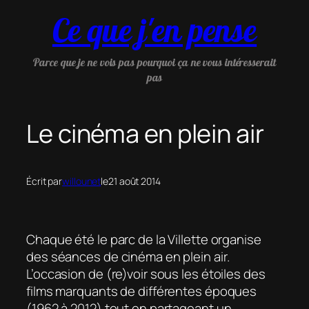
Aller
Ce que j'en pense
au
contenu
Parce que je ne vois pas pourquoi ça ne vous intéresserait
pas
Le cinéma en plein air
Écrit par
willounet
le
21 août 2014
Chaque été le parc de la Villette organise
des séances de cinéma en plein air.
L’occasion de (re)voir sous les étoiles des
films marquants de différentes époques
(1962 à 2012) tout en partageant un