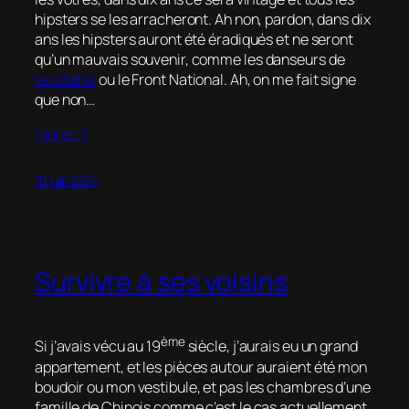
hipsters se les arracheront. Ah non, pardon, dans dix
ans les hipsters auront été éradiqués et ne seront
qu’un mauvais souvenir, comme les danseurs de
tecktonik
ou le Front National. Ah, on me fait signe
que non…
(suite…)
10 juin 2014
Survivre à ses voisins
ème
Si j’avais vécu au 19
siècle, j’aurais eu un grand
appartement, et les pièces autour auraient été mon
boudoir ou mon vestibule, et pas les chambres d’une
famille de Chinois comme c’est le cas actuellement.