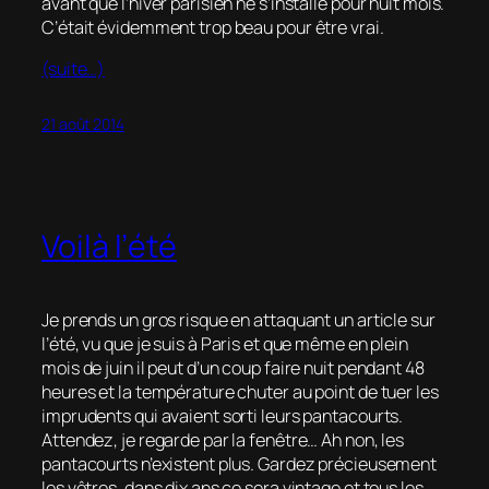
avant que l’hiver parisien ne s’installe pour huit mois.
C’était évidemment trop beau pour être vrai.
(suite…)
21 août 2014
Voilà l’été
Je prends un gros risque en attaquant un article sur
l’été, vu que je suis à Paris et que même en plein
mois de juin il peut d’un coup faire nuit pendant 48
heures et la température chuter au point de tuer les
imprudents qui avaient sorti leurs pantacourts.
Attendez, je regarde par la fenêtre… Ah non, les
pantacourts n’existent plus. Gardez précieusement
les vôtres, dans dix ans ce sera vintage et tous les