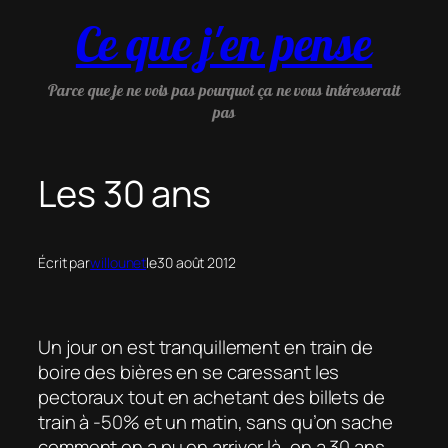
Aller
Ce que j'en pense
au
contenu
Parce que je ne vois pas pourquoi ça ne vous intéresserait
pas
Les 30 ans
Écrit par
willounet
le
30 août 2012
Un jour on est tranquillement en train de
boire des bières en se caressant les
pectoraux tout en achetant des billets de
train à -50% et un matin, sans qu’on sache
comment on a pu en arriver là, on a 30 ans.