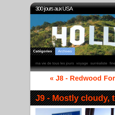
300 jours aux USA
Catégories
Archives
ma vie de tous les jours
voyage
surréaliste
fin
« J8 - Redwood For
J9 - Mostly cloudy,