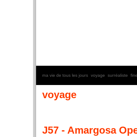
300 jours aux USA
Catégories
Archives
ma vie de tous les jours
voyage
surréaliste
fin
voyage
J57 - Amargosa Op