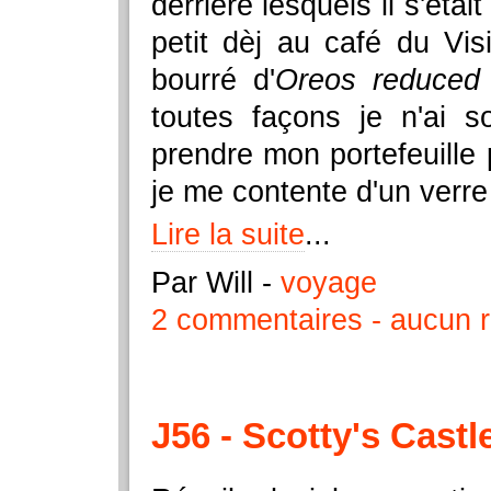
derrière lesquels il s'éta
petit dèj au café du Vi
bourré d'
Oreos reduced 
toutes façons je n'ai s
prendre mon portefeuille p
je me contente d'un verr
Lire la suite
...
Par Will
-
voyage
2 commentaires
aucun r
J56 - Scotty's Castl