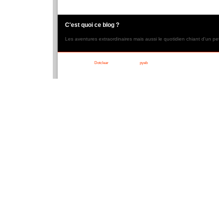
C'est quoi ce blog ?
Les aventures extraordinaires mais aussi le quotidien chiant d'un pe
Propulsé par
Dotclear
- a DC2 theme by
pyeb
.