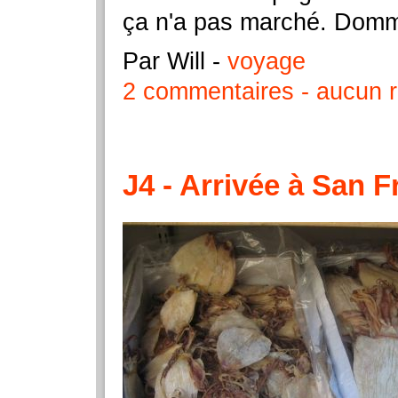
ça n'a pas marché. Domm
Par Will
-
voyage
2 commentaires
aucun r
J4 - Arrivée à San 