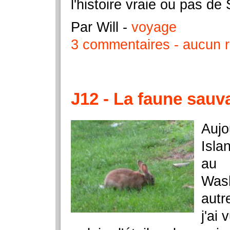
l'histoire vraie ou pas de
Par Will
-
voyage
3 commentaires
aucun r
J12 - La faune sauv
Aujo
Isla
au 
Was
autr
j'ai 