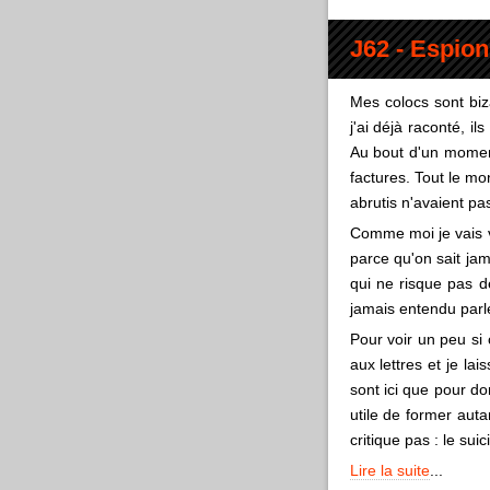
J62 - Espio
Mes colocs sont bi
j'ai déjà raconté, i
Au bout d'un moment
factures. Tout le m
abrutis n'avaient pa
Comme moi je vais vér
parce qu'on sait jama
qui ne risque pas d
jamais entendu parle
Pour voir un peu si 
aux lettres et je la
sont ici que pour do
utile de former auta
critique pas : le su
Lire la suite
...