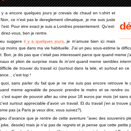
l y a encore quelques jours je crevais de chaud en t-shirt et
 Non, ce n'est pas le dereglement climatique, je me suis juste
d
l'est. Pour etre exact je suis a Londres presentement. Qu'est-
 direz-vous, ben je rentre.
peu suggere
il y a quelques jours
, je m'amuse bien ici mais
 moins que dans ma vie habituelle. J'ai un peu sous-estime la difficul
ret. Bon, je dis pas que c'etait pas interessant parce que quand meme j'
inaux et plein de surprise mais ils m'ont quand meme sembles interm
difficile de trouver du travail ici (surtout dans la tele, et surtout en 
nce... c'est top !
 quoi, sans parler du fait que je ne me suis pas encore retrouve le c
t quand meme agreable de pouvoir prendre le metro et se rendre ou 
, c'est super de pouvoir aller au cine pour 18 euros par mois (et sans 
c'est surtout appreciable d'avoir un travail. Et du travail j'en ai trouve
meme pas (a Paris je veux dire, vous suivez?).
peu d'avance que je rentre de cette aventure "avec des souvenirs pl
ate joke, desole) mais je n'ai pas de regrets et je pense que cette petit