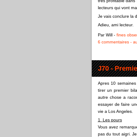
tres profitable dans 
lecteurs qui vont ma
Je vais conclure la
Adieu, ami lecteur.
Par Will
-
fines obse
6 commentaires
au
J70 - Premie
Apres 10 semaines 
tirer un premier bil
autre chose a racon
essayer de faire un
vie a Los Angeles.
1. Les pours
Vous avez remarque,
pas du tout aigri. J