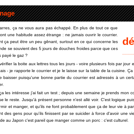
nnage
zarres, ça ne vous aura pas échappé. En plus de tout ce que
ls ont une habitude assez étrange : ne jamais ouvrir le courrier.
d
 ça peut être un peu gênant, surtout en ce qui concerne les
onde se souvient des 5 jours de douches froides parce que ces
s payé le gaz ?
ifier la boite aux lettres tous les jours - voire plusieurs fois par jour
is - je rapporte le courrier et je le laisse sur la table de la cuisine. Ça f
e baisser puisqu'une bonne partie du courrier est adressés à un certa
r.
ça les intéresse j'ai fait un test ; depuis une semaine je prends mon co
isse le reste. Jusqu'à présent personne n'est allé voir. C'est logique p
rmir et manger, et qu'ils ne font probablement que ça de leur vie à part
nt des gens pour qu'ils finissent par se suicider à force d'avoir une v
icide au Japon c'est pareil que manger comme un porc : c'est culturel.