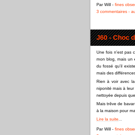
Par Will
-
fines obse
3 commentaires
au
J60 - Choc d
Une fois n'est pas
mon blog, mais un e
du fossé qu'il exis
mais des différence
Rien à voir avec la
niponité mais à leur 
nettoyée depuis que 
Mais trêve de bavar
à la maison pour ma
Lire la suite
...
Par Will
-
fines obse