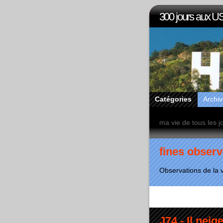
300 jours aux U
Catégories
Archi
ma vie de tous les j
fines observ
Observations de la 
J74 - Il neige