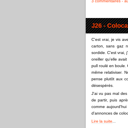
3 commentaires
au
J26 - Coloca
C'est vrai, je vis 
carton, sans gaz n
sordide. C'est vrai,
oreiller qu'elle avai
pull roulé en boule.
même relativiser. N
pense plutôt aux c
désespérés.
J'ai vu pas mal des
de partir, puis apr
comme aujourd'hui je
d'annonces de coloc
Lire la suite
...