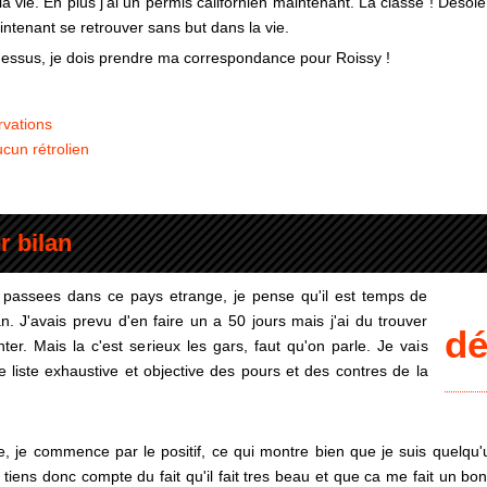
la vie. En plus j'ai un permis californien maintenant. La classe ! Desole
intenant se retrouver sans but dans la vie.
 dessus, je dois prendre ma correspondance pour Roissy !
rvations
cun rétrolien
r bilan
passees dans ce pays etrange, je pense qu'il est temps de
an. J'avais prevu d'en faire un a 50 jours mais j'ai du trouver
d
ter. Mais la c'est serieux les gars, faut qu'on parle. Je vais
e liste exhaustive et objective des pours et des contres de la
 je commence par le positif, ce qui montre bien que je suis quelqu'u
e tiens donc compte du fait qu'il fait tres beau et que ca me fait un bo