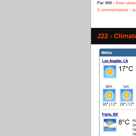
Par Will
-
fines obse
3 commentaires
au
J22 - Climat