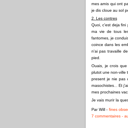
mes amis qui ont pa
je dis cloue au sol p
2. Les contres
Quoi, c'est deja fini
ma vie de tous le
fantomes, je conduis
coince dans les embo
n'ai pas travaille d
pied.
Ouais, je crois que
plutot une non-ville
present je nie pas
masochistes... Et j'
mes prochaines vac
Je vais murir la que
Par Will
-
fines obse
7 commentaires
au