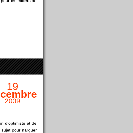
 pour les milliers de
19
écembre
2009
n d'optimiste et de
n sujet pour narguer