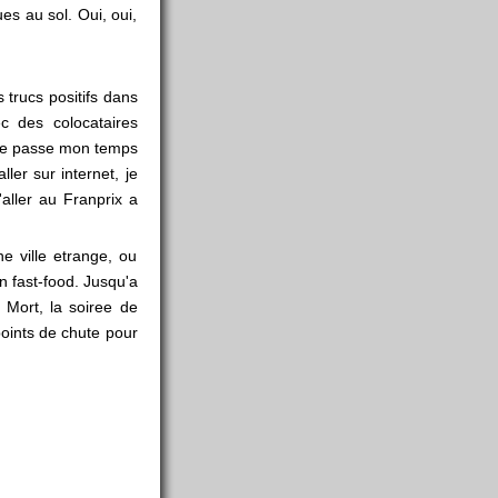
s au sol. Oui, oui,
s trucs positifs dans
c des colocataires
, je passe mon temps
ler sur internet, je
'aller au Franprix a
e ville etrange, ou
n fast-food. Jusqu'a
 Mort, la soiree de
points de chute pour