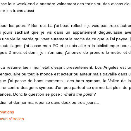
sse leur week-end a attendre vainement des trains ou des avions cloue
our les trains aussi.
 pour les pours ? Ben oui. La j'ai beau reflechir je vois pas trop d'autre
s jours sachant que je vis dans un appartement degueulasse ave
 une vieille merde qui vaut surement la moitie de ce que je l'ai payee
uteillages, j'ai casse mon PC et je dois aller a la bibliotheque pour al
epuis 2 mois et demi, je m'ennuie, j'ai envie de prendre le metro et d
 ca resume bien mon etat d'esprit presentement. Los Angeles est un
 tentaculaire ou tout le monde est acteur ou auteur mais travaille dans u
 que j'ai passe de bons moments : des bars sympas, la Vallee de la
ai rencontre des gens sympas d'un peu partout ce qui me fait plein de 
ances. Donc la question se pose :
what's the point
?
stion et donner ma reponse dans deux ou trois jours...
rvations
cun rétrolien