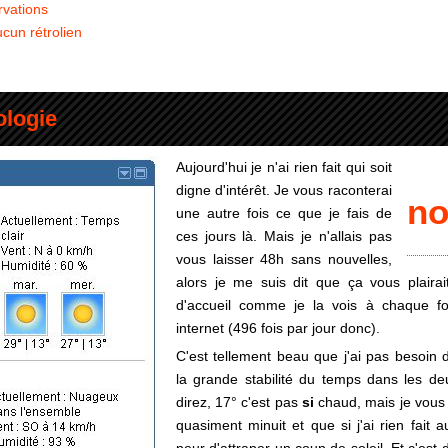
rvations
cun rétrolien
ologie
Aujourd'hui je n'ai rien fait qui soit
digne d'intérêt. Je vous raconterai
no
une autre fois ce que je fais de
ces jours là. Mais je n'allais pas
vous laisser 48h sans nouvelles,
alors je me suis dit que ça vous plaira
d'accueil comme je la vois à chaque fo
internet (496 fois par jour donc).
C'est tellement beau que j'ai pas besoin 
la grande stabilité du temps dans les de
direz, 17° c'est pas
si
chaud, mais je vous r
quasiment minuit et que si j'ai rien fait au
peur d'attraper un coup de soleil. Et c'est 