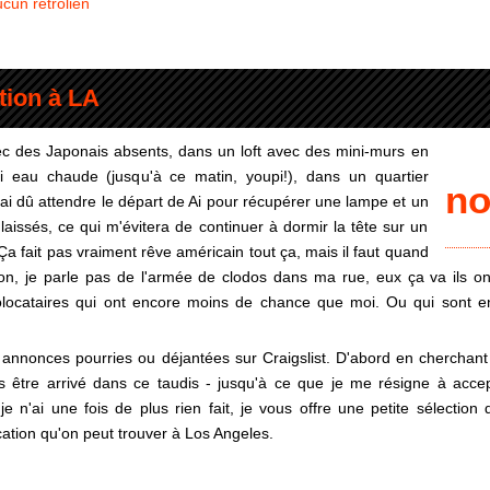
cun rétrolien
tion à LA
avec des Japonais absents, dans un loft avec des mini-murs en
i eau chaude (jusqu'à ce matin, youpi!), dans un quartier
no
 j'ai dû attendre le départ de Ai pour récupérer une lampe et un
t laissés, ce qui m'évitera de continuer à dormir la tête sur un
 Ça fait pas vraiment rêve américain tout ça, mais il faut quand
on, je parle pas de l'armée de clodos dans ma rue, eux ça va ils ont
olocataires qui ont encore moins de chance que moi. Ou qui sont e
 annonces pourries ou déjantées sur Craigslist. D'abord en cherchan
ès être arrivé dans ce taudis - jusqu'à ce que je me résigne à acce
 n'ai une fois de plus rien fait, je vous offre une petite sélection 
ation qu'on peut trouver à Los Angeles.