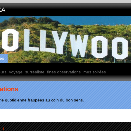
SA
ves
ours
voyage
surréaliste
fines observations
mes soirées
ations
vie quotidienne frappées au coin du bon sens.
 !