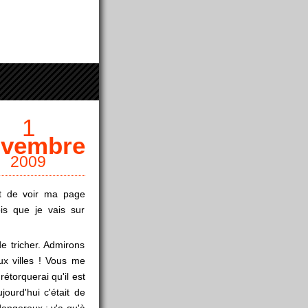
1
vembre
2009
it de voir ma page
is que je vais sur
de tricher. Admirons
ux villes ! Vous me
étorquerai qu'il est
jourd'hui c'était de
dangereux ; y'a qu'à